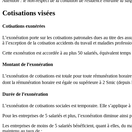
Attention :
le non-respect de la condition de résidence entraîne la sus
Cotisations visées
Cotisations exonérées
L’exonération porte sur les cotisations patronales dues au titre des assur
à l’exception de la cotisation accidents du travail et maladies professio
Cette exonération est accordée à au plus 50 salariés, équivalent temps p
Montant de l’exonération
L’exonération de cotisations est totale pour toute rémunération horaire
dont la rémunération horaire est égale ou supérieure à 2 Smic (depuis 
Durée de l’exonération
L’exonération de cotisations sociales est temporaire. Elle s’applique à 
Pour les entreprises de 5 salariés et plus, l’exonération diminue ain
Les entreprises de moins de 5 salariés bénéficient, quant à elles, du ma
maintenu au taux de :