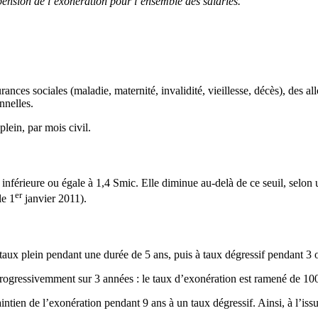
pension de l’exonération pour l’ensemble des salariés.
ances sociales (maladie, maternité, invalidité, vieillesse, décès), des all
nnelles.
lein, par mois civil.
 inférieure ou égale à 1,4 Smic. Elle diminue au-delà de ce seuil, selon 
er
le 1
janvier 2011).
taux plein pendant une durée de 5 ans, puis à taux dégressif pendant 3 ou 
si progressivemment sur 3 années : le taux d’exonération est ramené de 
intien de l’exonération pendant 9 ans à un taux dégressif. Ainsi, à l’issu