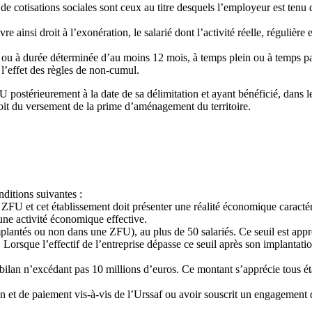
de cotisations sociales sont ceux au titre desquels l’employeur est tenu 
ainsi droit à l’exonération, le salarié dont l’activité réelle, régulière 
née ou à durée déterminée d’au moins 12 mois, à temps plein ou à temps par
 l’effet des règles de non-cumul.
 postérieurement à la date de sa délimitation et ayant bénéficié, dans le
soit du versement de la prime d’aménagement du territoire.
nditions suivantes :
ZFU et cet établissement doit présenter une réalité économique caractér
’une activité économique effective.
implantés ou non dans une ZFU), au plus de 50 salariés. Ce seuil est app
Lorsque l’effectif de l’entreprise dépasse ce seuil après son implantatio
e bilan n’excédant pas 10 millions d’euros. Ce montant s’apprécie tous é
on et de paiement vis-à-vis de l’Urssaf ou avoir souscrit un engagement 