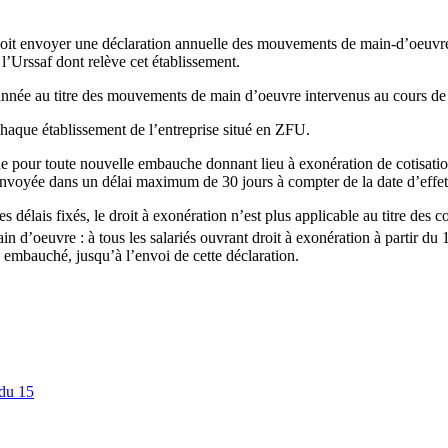
oit envoyer une déclaration annuelle des mouvements de main-d’oeuvre à l
 l’Urssaf dont relève cet établissement.
e année au titre des mouvements de main d’oeuvre intervenus au cours de
chaque établissement de l’entreprise situé en ZFU.
our toute nouvelle embauche donnant lieu à exonération de cotisation, à 
re envoyée dans un délai maximum de 30 jours à compter de la date d’effet 
s délais fixés, le droit à exonération n’est plus applicable au titre des c
 d’oeuvre : à tous les salariés ouvrant droit à exonération à partir du 
 embauché, jusqu’à l’envoi de cette déclaration.
 du 15