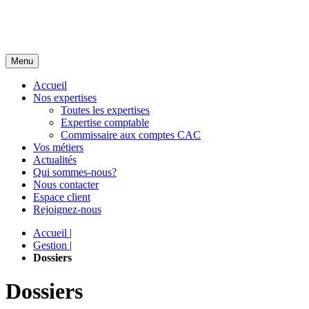
Menu
Accueil
Nos expertises
Toutes les expertises
Expertise comptable
Commissaire aux comptes CAC
Vos métiers
Actualités
Qui sommes-nous?
Nous contacter
Espace client
Rejoignez-nous
Accueil
|
Gestion
|
Dossiers
Dossiers