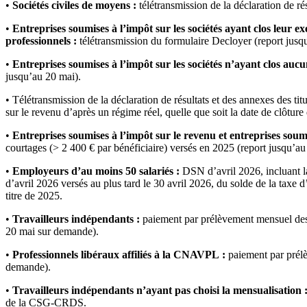
•
Sociétés civiles de moyens :
télétransmission de la déclaration de ré
•
Entreprises soumises à l’impôt sur les sociétés ayant clos leur 
professionnels :
télétransmission du formulaire Decloyer (report jusq
•
Entreprises soumises à l’impôt sur les sociétés n’ayant clos auc
jusqu’au 20 mai).
• Télétransmission de la déclaration de résultats et des annexes des 
sur le revenu d’après un régime réel, quelle que soit la date de clôture
•
Entreprises soumises à l’impôt sur le revenu et entreprises soumi
courtages (> 2 400 € par bénéficiaire) versés en 2025 (report jusqu’au
•
Employeurs d’au moins 50 salariés :
DSN d’avril 2026, incluant la 
d’avril 2026 versés au plus tard le 30 avril 2026, du solde de la taxe d
titre de 2025.
•
Travailleurs indépendants :
paiement par prélèvement mensuel des c
20 mai sur demande).
•
Professionnels libéraux affiliés à la CNAVPL :
paiement par prélè
demande).
•
Travailleurs indépendants n’ayant pas choisi la mensualisation 
de la CSG-CRDS.