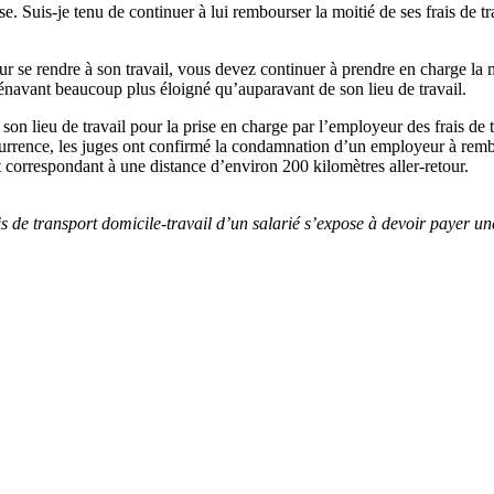
e. Suis-je tenu de continuer à lui rembourser la moitié de ses frais de t
our se rendre à son travail, vous devez continuer à prendre en charge la 
orénavant beaucoup plus éloigné qu’auparavant de son lieu de travail.
et son lieu de travail pour la prise en charge par l’employeur des frais d
currence, les juges ont confirmé la condamnation d’un employeur à rem
ajet correspondant à une distance d’environ 200 kilomètres aller-retour.
ais de transport domicile-travail d’un salarié s’expose à devoir payer 