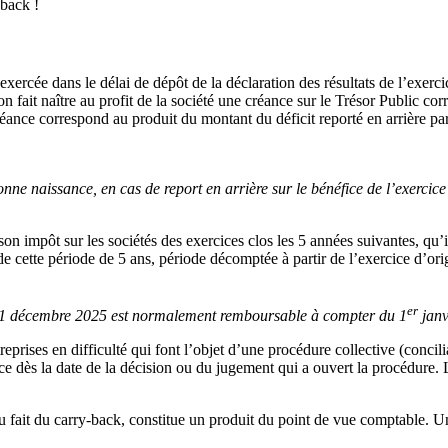
-back !
exercée dans le délai de dépôt de la déclaration des résultats de l’exercic
n fait naître au profit de la société une créance sur le Trésor Public cor
réance correspond au produit du montant du déficit reporté en arrière pa
donne naissance, en cas de report en arrière sur le bénéfice de l’exerc
r son impôt sur les sociétés des exercices clos les 5 années suivantes, qu
cette période de 5 ans, période décomptée à partir de l’exercice d’origin
er
e 31 décembre 2025 est normalement remboursable à compter du 1
janv
eprises en difficulté qui font l’objet d’une procédure collective (concil
e dès la date de la décision ou du jugement qui a ouvert la procédure. 
 du fait du carry-back, constitue un produit du point de vue comptable.