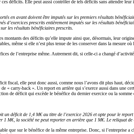
 ces déficits. Elle peut aussi contrôler de tels déficits sans attendre leur 
ortés en avant doivent être imputés sur les premiers résultats bénéficia
s nés d’exercices prescrits entièrement imputés sur les résultats bénéficia
sur les résultats bénéficiaires prescrits.
t les montants des déficits qu’elle impute ainsi que, désormais, leur orig
ables, même si elle n’est plus tenue de les conserver dans la mesure où 
fices de l’entreprise même. Autrement dit, si celle-ci a changé d’activité
it fiscal, elle peut donc aussi, comme nous l’avons dit plus haut, décider
de « carry-back ». Un report en arrière qui s’exerce aussi dans une certai
tion de déficit qui excède le bénéfice du dernier exercice ou la somme d
 un déficit de 1,4 M€ au titre de l’exercice 2026 et opte pour le report e
r 1 M€, la société ne peut reporter en arrière que 1 M€. Le reliquat de 
able que sur le bénéfice de la même entreprise. Donc, si l’entreprise a c