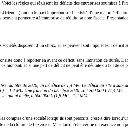
 Voici les règles qui régissent les déficits des entreprises soumises à l’im
Orient…) ont un impact important sur l’activité d’une majorité d’entrepr
s peuvent permettre à l’entreprise de réduire sa note fiscale. Présentatio
es sociétés disposent d’un choix. Elles peuvent soit imputer leur déficit s
nsiste donc à reporter en avant ce déficit, sans limitation de durée. Dans
montant. Et si une part de déficit ne peut être déduite du fait de ce pla
se, au titre de 2026, un bénéfice de 1,4 M€. Le déficit qu’elle a subi au
 = 1,2 M€. Une fraction du bénéfice 2026, soit 200 000 € (1,4 M€ – 1,
élève, quant à elle, à 600 000 € (1,8 M€ – 1,2 M€).
les comptes d’une société lorsqu’ils sont prescrits, c’est-à-dire lorsqu’u
le de la clôture de l’exercice. Mais lorsqu’elle vérifie un exercice non pr