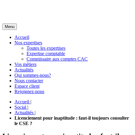
Menu
Accueil
Nos expertises
Toutes les expertises
Expertise comptable
Commissaire aux comptes CAC
Vos métiers
Actualités
Qui sommes-nous?
Nous contacter
Espace client
Rejoignez-nous
Accueil
|
Social
|
Actualités
|
Licenciement pour inaptitude : faut-il toujours consulter
le CSE ?