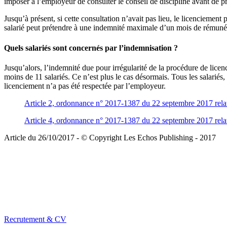
imposer à l’employeur de consulter le conseil de discipline avant de p
Jusqu’à présent, si cette consultation n’avait pas lieu, le licenciement
salarié peut prétendre à une indemnité maximale d’un mois de rémuné
Quels salariés sont concernés par l’indemnisation ?
Jusqu’alors, l’indemnité due pour irrégularité de la procédure de licen
moins de 11 salariés. Ce n’est plus le cas désormais. Tous les salariés,
licenciement n’a pas été respectée par l’employeur.
Article 2, ordonnance n° 2017-1387 du 22 septembre 2017 relative 
Article 4, ordonnance n° 2017-1387 du 22 septembre 2017 relative 
Article du 26/10/2017 - © Copyright Les Echos Publishing - 2017
Recrutement & CV