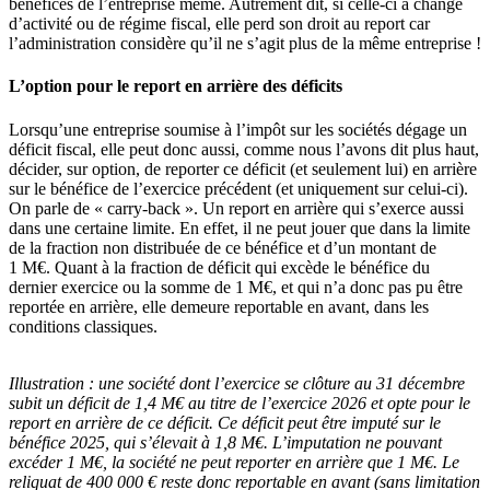
bénéfices de l’entreprise même. Autrement dit, si celle-ci a changé
d’activité ou de régime fiscal, elle perd son droit au report car
l’administration considère qu’il ne s’agit plus de la même entreprise !
L’option pour le report en arrière des déficits
Lorsqu’une entreprise soumise à l’impôt sur les sociétés dégage un
déficit fiscal, elle peut donc aussi, comme nous l’avons dit plus haut,
décider, sur option, de reporter ce déficit (et seulement lui) en arrière
sur le bénéfice de l’exercice précédent (et uniquement sur celui-ci).
On parle de « carry-back ». Un report en arrière qui s’exerce aussi
dans une certaine limite. En effet, il ne peut jouer que dans la limite
de la fraction non distribuée de ce bénéfice et d’un montant de
1 M€. Quant à la fraction de déficit qui excède le bénéfice du
dernier exercice ou la somme de 1 M€, et qui n’a donc pas pu être
reportée en arrière, elle demeure reportable en avant, dans les
conditions classiques.
Illustration :
une société dont l’exercice se clôture au 31 décembre
subit un déficit de 1,4 M€ au titre de l’exercice 2026 et opte pour le
report en arrière de ce déficit. Ce déficit peut être imputé sur le
bénéfice 2025, qui s’élevait à 1,8 M€. L’imputation ne pouvant
excéder 1 M€, la société ne peut reporter en arrière que 1 M€. Le
reliquat de 400 000 € reste donc reportable en avant (sans limitation