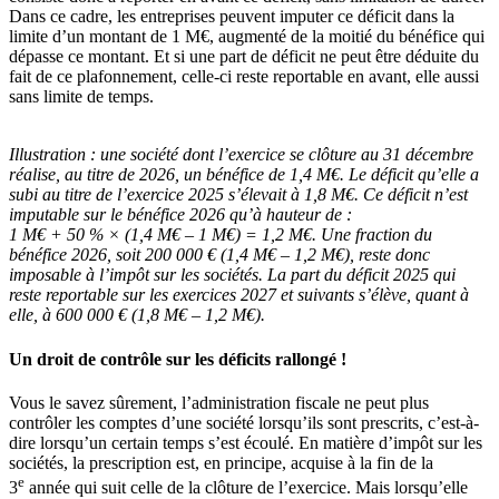
Dans ce cadre, les entreprises peuvent imputer ce déficit dans la
limite d’un montant de 1 M€, augmenté de la moitié du bénéfice qui
dépasse ce montant. Et si une part de déficit ne peut être déduite du
fait de ce plafonnement, celle-ci reste reportable en avant, elle aussi
sans limite de temps.
Illustration :
une société dont l’exercice se clôture au 31 décembre
réalise, au titre de 2026, un bénéfice de 1,4 M€. Le déficit qu’elle a
subi au titre de l’exercice 2025 s’élevait à 1,8 M€. Ce déficit n’est
imputable sur le bénéfice 2026 qu’à hauteur de :
1 M€ + 50 % × (1,4 M€ – 1 M€) = 1,2 M€. Une fraction du
bénéfice 2026, soit 200 000 € (1,4 M€ – 1,2 M€), reste donc
imposable à l’impôt sur les sociétés. La part du déficit 2025 qui
reste reportable sur les exercices 2027 et suivants s’élève, quant à
elle, à 600 000 € (1,8 M€ – 1,2 M€).
Un droit de contrôle sur les déficits rallongé !
Vous le savez sûrement, l’administration fiscale ne peut plus
contrôler les comptes d’une société lorsqu’ils sont prescrits, c’est-à-
dire lorsqu’un certain temps s’est écoulé. En matière d’impôt sur les
sociétés, la prescription est, en principe, acquise à la fin de la
e
3
année qui suit celle de la clôture de l’exercice. Mais lorsqu’elle