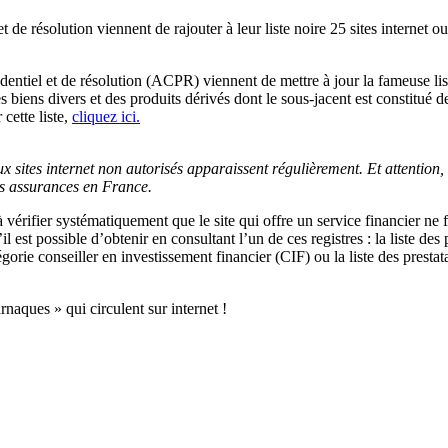
t de résolution viennent de rajouter à leur liste noire 25 sites internet o
entiel et de résolution (ACPR) viennent de mettre à jour la fameuse list
biens divers et des produits dérivés dont le sous-jacent est constitué de 
 cette liste,
cliquez ici.
 sites internet non autorisés apparaissent régulièrement. Et attention, s
es assurances en France.
érifier systématiquement que le site qui offre un service financier ne fi
est possible d’obtenir en consultant l’un de ces registres : la liste des 
atégorie conseiller en investissement financier (CIF) ou la liste des presta
rnaques » qui circulent sur internet !