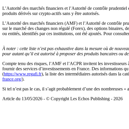
L’Autorité des marchés financiers et l’Autorité de contrôle prudentiel e
produits dérivés sur crypto-actifs sans y être autorisés.
L’Autorité des marchés financiers (AMF) et l’Autorité de contrôle prud
sur le marché des changes non régulé (Forex), des options binaires, des 
ou entités, identifiés par ces institutions, ont été ajoutés. Pour consulter
À noter :
cette liste n’est pas exhaustive dans la mesure où de nouveaux
pour autant qu’il est autorisé à proposer des produits bancaires ou d
Compte tenu des risques, l’AMF et l’ACPR invitent les investisseurs à v
fournir des services d’investissements en France. Des informations qu’il 
(
https://www.regafi.fr
), la liste des intermédiaires autorisés dans la c
france.org/
).
Si tel n’est pas le cas, il s’agit probablement d’une des nombreuses « a
Article du 13/05/2026 - © Copyright Les Echos Publishing - 2026