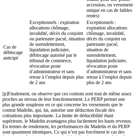
accession, ou versement
unique en cas de faibles
rentes)
Exceptionnels : expiration
Exceptionnels :
allocations chômage,
expiration allocations
invalidité, décès du conjoint
chômage, invalidité,
ou partenaire pacsé, situation
décès du conjoint ou
de surendettement,
partenaire pacsé,
Cas de
liquidation judiciaire,
situation de
déblocage
déblocage autorisé par le
surendettement,
anticipé
tribunal de commerce,
liquidation judiciaire,
révocation poste
révocation poste
d’administrateur et sans
d’administrateur et sans
retour à l’emploi depuis plus
retour à l’emploi depuis
de 2 ans
plus de 2 ans
[p]Finalement, on observe que ces contrats sont tout de même assez
proches au niveau de leur fonctionnement. Le PERP permet une
plus grande souplesse en ce qui concerne les versements que le
contrat Madelin, qui, lui, autorise une déduction fiscale des
cotisations plus importante. La limite de déductibilité étant
supérieure, le Madelin avantagera plus facilement les hauts revenus.
En termes de rendement, les performances du Madelin et du PERP
sont quasiment identiques. Ce qui n’est pas forcément le cas des