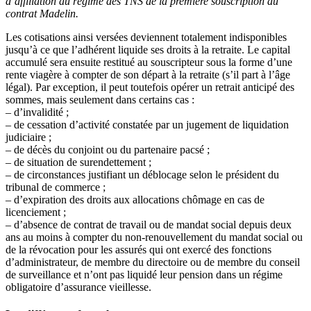
d’affiliation au régime des TNS de la première souscription au
contrat Madelin.
Les cotisations ainsi versées deviennent totalement indisponibles
jusqu’à ce que l’adhérent liquide ses droits à la retraite. Le capital
accumulé sera ensuite restitué au souscripteur sous la forme d’une
rente viagère à compter de son départ à la retraite (s’il part à l’âge
légal). Par exception, il peut toutefois opérer un retrait anticipé des
sommes, mais seulement dans certains cas :
– d’invalidité ;
– de cessation d’activité constatée par un jugement de liquidation
judiciaire ;
– de décès du conjoint ou du partenaire pacsé ;
– de situation de surendettement ;
– de circonstances justifiant un déblocage selon le président du
tribunal de commerce ;
– d’expiration des droits aux allocations chômage en cas de
licenciement ;
– d’absence de contrat de travail ou de mandat social depuis deux
ans au moins à compter du non-renouvellement du mandat social ou
de la révocation pour les assurés qui ont exercé des fonctions
d’administrateur, de membre du directoire ou de membre du conseil
de surveillance et n’ont pas liquidé leur pension dans un régime
obligatoire d’assurance vieillesse.