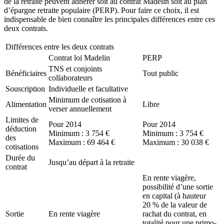
de la retraite peuvent adhérer soit au contrat Madelin soit au plan
d’épargne retraite populaire (PERP). Pour faire ce choix, il est
indispensable de bien connaître les principales différences entre ces
deux contrats.
Différences entre les deux contrats
Contrat loi Madelin
PERP
TNS et conjoints
Bénéficiaires
Tout public
collaborateurs
Souscription
Individuelle et facultative
Minimum de cotisation à
Alimentation
Libre
verser annuellement
Limites de
Pour 2014
Pour 2014
déduction
Minimum : 3 754 €
Minimum : 3 754 €
des
Maximum : 69 464 €
Maximum : 30 038 €
cotisations
Durée du
Jusqu’au départ à la retraite
contrat
En rente viagère,
possibilité d’une sortie
en capital (à hauteur
20 % de la valeur de
Sortie
En rente viagère
rachat du contrat, en
totalité pour une primo-