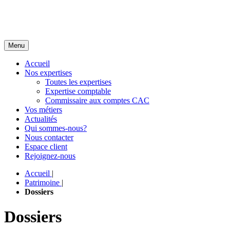
Menu
Accueil
Nos expertises
Toutes les expertises
Expertise comptable
Commissaire aux comptes CAC
Vos métiers
Actualités
Qui sommes-nous?
Nous contacter
Espace client
Rejoignez-nous
Accueil
|
Patrimoine
|
Dossiers
Dossiers