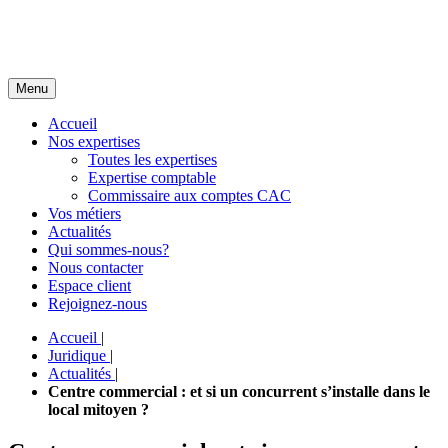
Menu
Accueil
Nos expertises
Toutes les expertises
Expertise comptable
Commissaire aux comptes CAC
Vos métiers
Actualités
Qui sommes-nous?
Nous contacter
Espace client
Rejoignez-nous
Accueil
|
Juridique
|
Actualités
|
Centre commercial : et si un concurrent s’installe dans le
local mitoyen ?