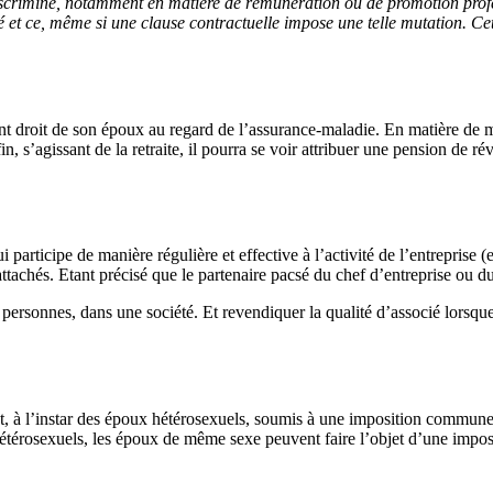
iscriminé, notamment en matière de rémunération ou de promotion profess
 ce, même si une clause contractuelle impose une telle mutation. Cette 
roit de son époux au regard de l’assurance-maladie. En matière de mut
, s’agissant de la retraite, il pourra se voir attribuer une pension de r
articipe de manière régulière et effective à l’activité de l’entreprise
 attachés. Etant précisé que le partenaire pacsé du chef d’entreprise ou 
 personnes, dans une société. Et revendiquer la qualité d’associé lorsqu
, à l’instar des époux hétérosexuels, soumis à une imposition commune.
térosexuels, les époux de même sexe peuvent faire l’objet d’une imposit