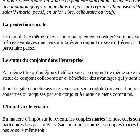
À noter :
désormais, un salarié ne peut être sanctionné, licencié ou d
une mutation géographique dans un pays qui réprime l’homosexualité et
salarié (marié, pacsé, en union libre, célibataire ou veuf).
La protection sociale
Le conjoint de même sexe est automatiquement considéré comme ayant d
mêmes avantages que ceux attribués au conjoint de sexe différent. Enfin
partenaire pacsé.
Le statut du conjoint dans l’entreprise
Au même titre qu’un époux hétérosexuel, le conjoint de même sexe qui p
statut de conjoint collaborateur et bénéficier des avantages qui y sont
Il peut également être associé, avec son seul conjoint ou avec d’autres
souscrites ou acquises par son conjoint à l’aide de biens communs.
L’impôt sur le revenu
En matière d’impôt sur le revenu, les couples mariés homosexuels sont
partenaires liés par un Pacs. Sachant que, comme les couples mariés hé
pas sous le même toit.