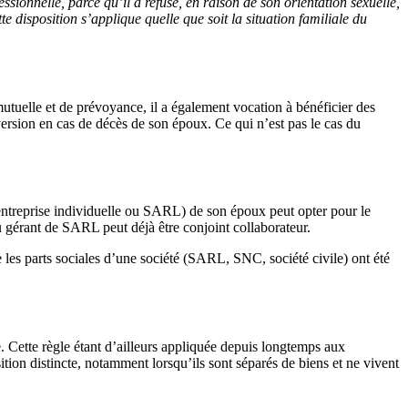
ionnelle, parce qu’il a refusé, en raison de son orientation sexuelle,
disposition s’applique quelle que soit la situation familiale du
uelle et de prévoyance, il a également vocation à bénéficier des
éversion en cas de décès de son époux. Ce qui n’est pas le cas du
 (entreprise individuelle ou SARL) de son époux peut opter pour le
du gérant de SARL peut déjà être conjoint collaborateur.
e les parts sociales d’une société (SARL, SNC, société civile) ont été
 Cette règle étant d’ailleurs appliquée depuis longtemps aux
ion distincte, notamment lorsqu’ils sont séparés de biens et ne vivent