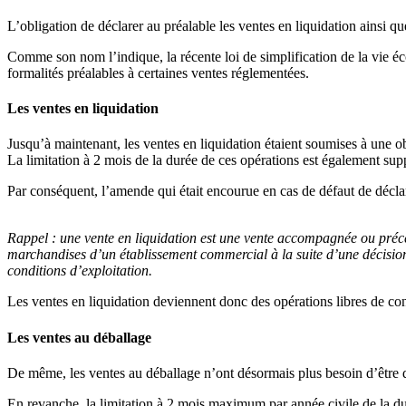
L’obligation de déclarer au préalable les ventes en liquidation ainsi q
Comme son nom l’indique, la récente loi de simplification de la vie éc
formalités préalables à certaines ventes réglementées.
Les ventes en liquidation
Jusqu’à maintenant, les ventes en liquidation étaient soumises à une ob
La limitation à 2 mois de la durée de ces opérations est également su
Par conséquent, l’amende qui était encourue en cas de défaut de déclar
Rappel :
une vente en liquidation est une vente accompagnée ou précéd
marchandises d’un établissement commercial à la suite d’une décision,
conditions d’exploitation.
Les ventes en liquidation deviennent donc des opérations libres de cont
Les ventes au déballage
De même, les ventes au déballage n’ont désormais plus besoin d’être dé
En revanche, la limitation à 2 mois maximum par année civile de la