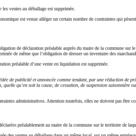
ue les ventes au déballage est supprimée.
onomique est venue alléger un certain nombre de contraintes qui pèsent 
ligation de déclaration préalable auprès du maire de la commune sur le te
pprimée de même que l’obligation de dresser un inventaire des marchandi
ation préalable d’une vente en liquidation est supprimée.
ée de publicité et annoncée comme tendant, par une réduction de prix, 
 quelle qu’en soit la cause, de cessation, de suspension saisonnière ou
raintes administratives. Attention toutefois, elles ne doivent pas être c
clarées préalablement au maire de la commune sur le territoire de laquel
 durée des ventes au déballage dans un même local, sur un même empla