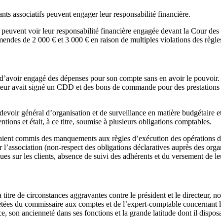
ants associatifs peuvent engager leur responsabilité financière.
euvent voir leur responsabilité financière engagée devant la Cour des co
ndes de 2 000 € et 3 000 € en raison de multiples violations des règles 
n d’avoir engagé des dépenses pour son compte sans en avoir le pouvoir. A
teur avait signé un CDD et des bons de commande pour des prestations de
devoir général d’organisation et de surveillance en matière budgétaire e
tions et était, à ce titre, soumise à plusieurs obligations comptables.
vaient commis des manquements aux règles d’exécution des opérations de 
r l’association (non-respect des obligations déclaratives auprès des orga
ues sur les clients, absence de suivi des adhérents et du versement de l
à titre de circonstances aggravantes contre le président et le directeur
épétées du commissaire aux comptes et de l’expert-comptable concernant l
 son ancienneté dans ses fonctions et la grande latitude dont il disposai