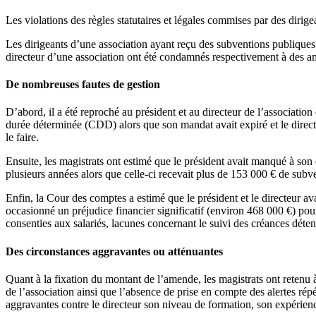
Les violations des règles statutaires et légales commises par des dirige
Les dirigeants d’une association ayant reçu des subventions publiques p
directeur d’une association ont été condamnés respectivement à des ame
De nombreuses fautes de gestion
D’abord, il a été reproché au président et au directeur de l’associatio
durée déterminée (CDD) alors que son mandat avait expiré et le direc
le faire.
Ensuite, les magistrats ont estimé que le président avait manqué à son 
plusieurs années alors que celle-ci recevait plus de 153 000 € de subven
Enfin, la Cour des comptes a estimé que le président et le directeur a
occasionné un préjudice financier significatif (environ 468 000 €) pou
consenties aux salariés, lacunes concernant le suivi des créances déten
Des circonstances aggravantes ou atténuantes
Quant à la fixation du montant de l’amende, les magistrats ont retenu 
de l’association ainsi que l’absence de prise en compte des alertes r
aggravantes contre le directeur son niveau de formation, son expérience,