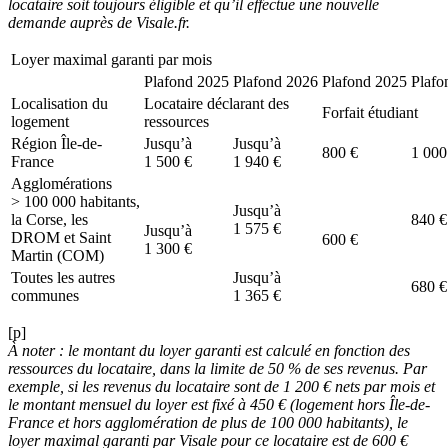
locataire soit toujours éligible et qu’il effectue une nouvelle
demande auprès de Visale.fr.
Loyer maximal garanti par mois
Plafond 2025
Plafond 2026
Plafond 2025
Plafo
Localisation du
Locataire déclarant des
Forfait étudiant
logement
ressources
Région Île-de-
Jusqu’à
Jusqu’à
800 €
1 000
France
1 500 €
1 940 €
Agglomérations
> 100 000 habitants,
Jusqu’à
la Corse, les
840 €
1 575 €
Jusqu’à
DROM et Saint
600 €
1 300 €
Martin (COM)
Toutes les autres
Jusqu’à
680 €
communes
1 365 €
[p]
À noter :
le montant du loyer garanti est calculé en fonction des
ressources du locataire, dans la limite de 50 % de ses revenus. Par
exemple, si les revenus du locataire sont de 1 200 € nets par mois et
le montant mensuel du loyer est fixé à 450 € (logement hors Île-de-
France et hors agglomération de plus de 100 000 habitants), le
loyer maximal garanti par Visale pour ce locataire est de 600 €