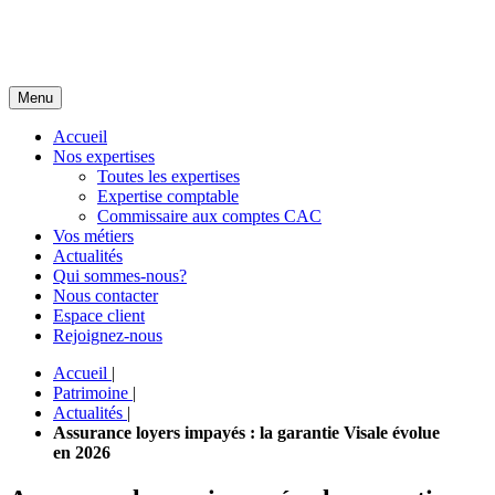
Menu
Accueil
Nos expertises
Toutes les expertises
Expertise comptable
Commissaire aux comptes CAC
Vos métiers
Actualités
Qui sommes-nous?
Nous contacter
Espace client
Rejoignez-nous
Accueil
|
Patrimoine
|
Actualités
|
Assurance loyers impayés : la garantie Visale évolue
en 2026